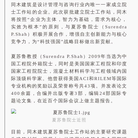
同木建筑是
设计
管理
与咨询
行业内唯一一家成立院
士工作站的企业
。
此次获批建立院士工作站，同木
将按照
“
企业为主体，智力为基础，需求为核心，
实效为根本
”
的原则，与夏苏鲁院士（
Surendra
P.Shah
）积极开展合作，增强自主创新能力与核心
竞争力，为
“
科技强国
”
战略目标做出新贡献。
夏苏鲁教授（Surendra P.Shah）2009年当选为中
国工程院外籍院士，同时是美国国家工程院和印度
国家工程院院士，混凝土材料科学与工程领域内国
际顶级科学家。他曾获得美国ACI和RILEM等国际
专业机构的奖励以及荣誉称号共43项。并发表论文
400余篇，合编并出版专著3部，编辑24部国际专
题论文集，在近百个国际会议上做主题报告。
夏苏鲁院士近照
目前，同木建筑夏苏鲁院士工作站的主要研究课题